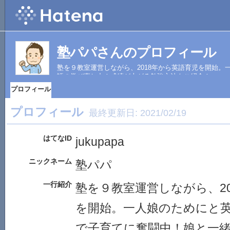
塾パパさんのプロフィール
塾を９教室運営しながら、2018年から英語育児を開始
語の学び直し中！成績が上がる勉強方法もご紹介！
プロフィール
プロフィール
最終更新日:
2021/02/19
はてなID
jukupapa
ニックネーム
塾パパ
一行紹介
塾を９教室運営しながら、2
を開始。一人娘のためにと
で子育てに奮闘中！娘と一