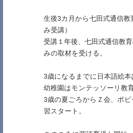
生後3カ月から七田式通信教
み受講）
受講１年後、七田式通信教育
みの取材を受ける。
3歳になるまでに日本語絵本
幼稚園はモンテッソーリ教
3歳の夏ごろからＺ会、ポピ
習スタート。