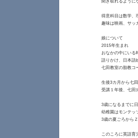
聞き取れるように
得意科目は数学、
趣味は映画、サッカ
娘について
2015年生まれ
おなかの中にいる
語りかけ、日本語
七田教室の胎教コ
生後3カ月から七田
受講１年後、七田
3歳になるまでに日
幼稚園はモンテッ
3歳の夏ごろから
このころに英語育