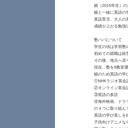
娘（2015年生）
娘と一緒に英語の
英語育児、大人の
成績が上がる勉強
塾パパについて
学生の頃は学習塾
初めての就職は経
その後、地元へ戻
現在、塾を9教室
娘のため英語の学び
①NHKラジオ英会
②オンライン英会
③英語の多読
④海外映画、ドラ
の４つに取り組ん
英語の学び直しを
子供向けアニメな