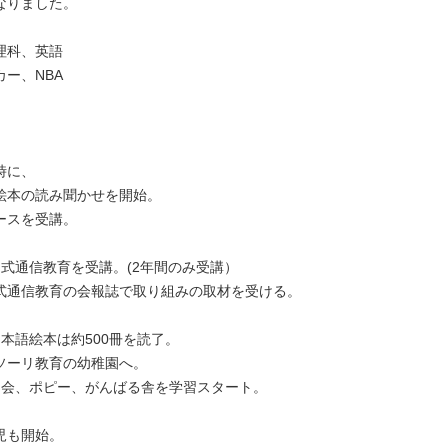
なりました。
理科、英語
ー、NBA
時に、
絵本の読み聞かせを開始。
ースを受講。
式通信教育を受講。(2年間のみ受講）
式通信教育の会報誌で取り組みの取材を受ける。
本語絵本は約500冊を読了。
ソーリ教育の幼稚園へ。
Ｚ会、ポピー、がんばる舎を学習スタート。
児も開始。