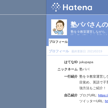
塾パパさんの
塾を９教室運営しながら、
語の学び直し中！成績が
プロフィール
プロフィール
最終更新日:
2021/02/19
はてなID
jukupapa
ニックネーム
塾パパ
一行紹介
塾を９教室運営し
目覚め、英語で子
強方法もご紹介！
自己紹介
ブログURL:
https:
ツイッターURL:
ht