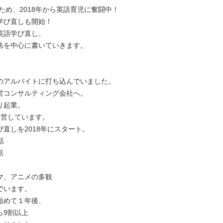
のため、2018年から英語育児に奮闘中！
学び直しも開始！
英語学び直し、
法を中心に書いていきます。
のアルバイトに打ち込んでいました。
営コンサルティング会社へ。
り起業。
運営しています。
直しを2018年にスタート。
話
話
マ、アニメの多観
でいます。
始めて１年後、
ら9割以上