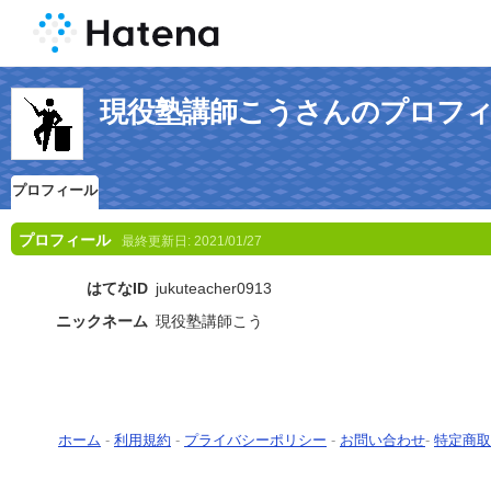
現役塾講師こうさんのプロフ
プロフィール
プロフィール
最終更新日:
2021/01/27
はてなID
jukuteacher0913
ニックネーム
現役塾講師こう
ホーム
-
利用規約
-
プライバシーポリシー
-
お問い合わせ
-
特定商取