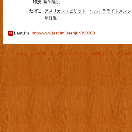
特技
幽体離脱
たばこ
アメリカン
スピリット
ウルトラ
ライト
メンソ
年経過）
Last.fm
http://www.last.fm/user/jun090000
ホーム
-
利用規約
-
プライバシーポリシー
-
お問い合わせ
-
特定商取