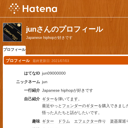
junさんのプロフィール
Japanese hiphopが好きです
プロフィール
プロフィール
最終更新日:
2021/07/03
はてなID
jun09000000
ニックネーム
jun
一行紹介
Japanese
hiphop
が好きです
自己紹介
ギター
を弾いて
ます
。
最近
やっと
フェンダー
の
ギター
を購入できまし
悟った人たちと話がしたいです。
趣味
ギター
ドラム
エフェクター
作り
楽器
屋巡