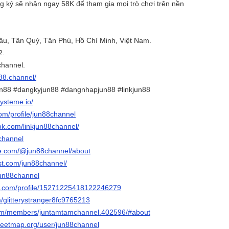
g ký sẽ nhận ngay 58K để tham gia mọi trò chơi trên nền
Dầu, Tân Quý, Tân Phú, Hồ Chí Minh, Việt Nam.
2.
channel.
n88.channel/
un88 #dangkyjun88 #dangnhapjun88 #linkjun88
systeme.io/
com/profile/jun88channel
ok.com/linkjun88channel/
8channel
be.com/@jun88channel/about
est.com/jun88channel/
jun88channel
er.com/profile/15271225418122246279
m/glitterystranger8fc9765213
.com/members/juntamtamchannel.402596/#about
reetmap.org/user/jun88channel