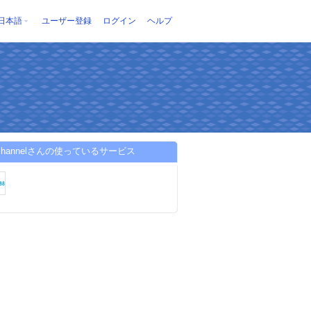
日本語
ユーザー登録
ログイン
ヘルプ
88channelさんの使っているサービス