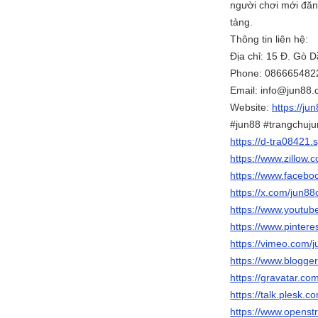
người chơi mới đăn
tảng.
Thông tin liên hệ:
Địa chỉ: 15 Đ. Gò 
Phone: 086665482
Email: info@jun88.
Website:
https://ju
#jun88 #trangchuj
https://d-tra08421.
https://www.zillow.
https://www.facebo
https://x.com/jun8
https://www.youtu
https://www.pinter
https://vimeo.com/
https://www.blogg
https://gravatar.co
https://talk.plesk
https://www.openst