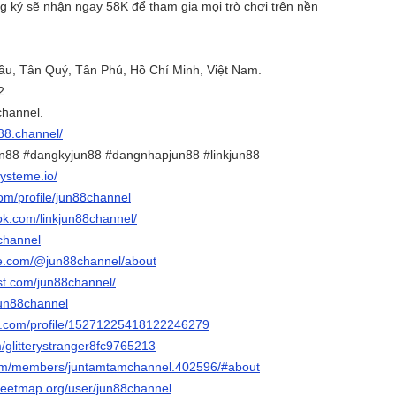
g ký sẽ nhận ngay 58K để tham gia mọi trò chơi trên nền
Dầu, Tân Quý, Tân Phú, Hồ Chí Minh, Việt Nam.
2.
channel.
n88.channel/
un88 #dangkyjun88 #dangnhapjun88 #linkjun88
systeme.io/
com/profile/jun88channel
ok.com/linkjun88channel/
8channel
be.com/@jun88channel/about
est.com/jun88channel/
jun88channel
er.com/profile/15271225418122246279
m/glitterystranger8fc9765213
.com/members/juntamtamchannel.402596/#about
reetmap.org/user/jun88channel