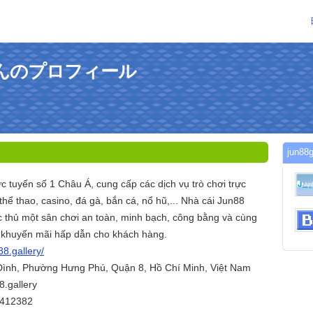
eryさんのプロフィール
jun
ực tuyến số 1 Châu Á, cung cấp các dịch vụ trò chơi trực
hể thao, casino, đá gà, bắn cá, nổ hũ,... Nhà cái Jun88
thủ một sân chơi an toàn, minh bạch, công bằng và cùng
 khuyến mãi hấp dẫn cho khách hàng.
88.gallery/
 Đình, Phường Hưng Phú, Quận 8, Hồ Chí Minh, Việt Nam
.gallery
2412382