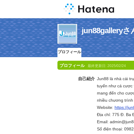
jun88gall
プロフィール
プロフィール
最終更新日:
2025/02/24
自己紹介
Jun88 là nhà cái tr
tuyến như cá cược t
mang đến cho cược 
nhiều chương trình
Website:
https://jun
Địa chỉ: 775 Đ. Ba
Email: admin@jun88
Số điện thoại: 098