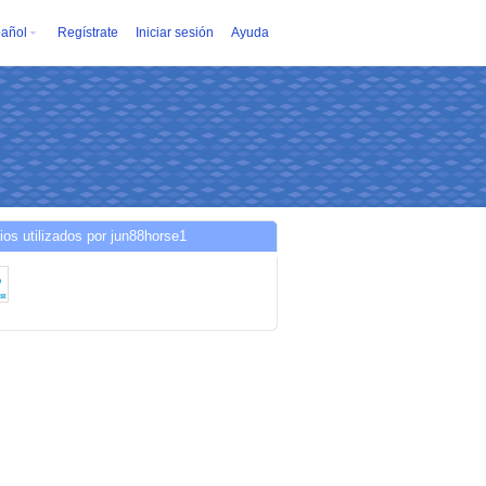
añol
Regístrate
Iniciar sesión
Ayuda
ios utilizados por jun88horse1