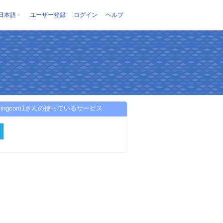
日本語
ユーザー登録
ログイン
ヘルプ
88kingcom1さんの使っているサービス