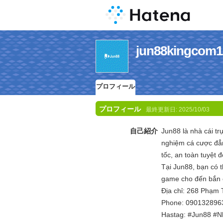
jun88king
プロフィール
プロフィール
最終更新日:
2025/10/03
自己紹介
Jun88 là nhà cái tr
nghiệm cá cược đẳng
tốc, an toàn tuyệt đ
Tại Jun88, bạn có t
game cho đến bắn c
Địa chỉ: 268 Phạm
Phone: 090132896
Hastag: #Jun88 #