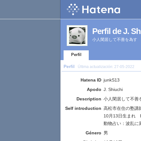
Perfil de J. S
小人閑居して不善を為す
Perfil
Perfil
Última actualización:
27-05-2022
Hatena ID
junkS13
Apodo
J. Shiuchi
Description
小人閑居して不善
Self introduction
高松市在住の塾講
10月13日生まれ
動物占い：波乱に
Género
男