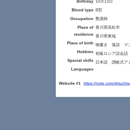
Birthday
10月13日
Blood type
B型
Occupation
塾講師
Place of
香川県高松市
residence
香川県東端
Place of birth
物書き 落語 マ
Hobbies
初級ロシア語会話
Special skills
日本語 讃岐式ア
Languages
Website #1
https://note.com/shiuch