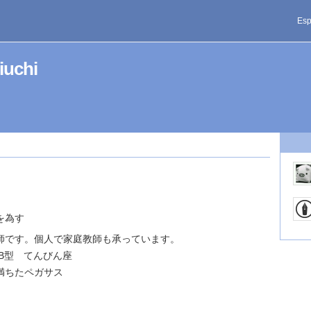
Esp
hiuchi
を為す
師です。個人で家庭教師も承っています。
 B型 てんびん座
満ちたペガサス