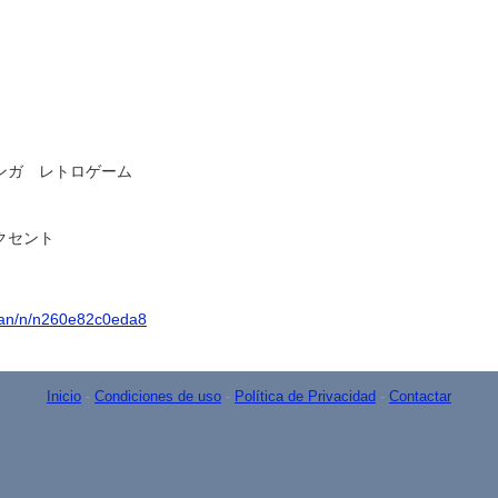
ンガ レトロゲーム
クセント
isan/n/n260e82c0eda8
Inicio
-
Condiciones de uso
-
Política de Privacidad
-
Contactar