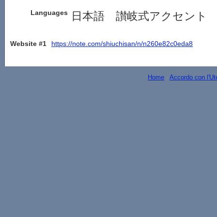
Languages
日本語 讃岐式アクセント
Website #1
https://note.com/shiuchisan/n/n260e82c0eda8
Home
-
Accordo con l'Ut