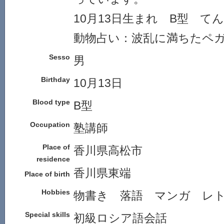
10月13日生まれ B型 て
動物占い：波乱に満ちたペ
Sesso
男
Birthday
10月13日
Blood type
B型
Occupation
塾講師
Place of
香川県高松市
residence
香川県東端
Place of birth
Hobbies
物書き 落語 マンガ レ
Special skills
初級ロシア語会話