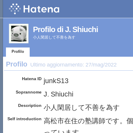
Profilo di J. Shiuchi
小人閑居して不善を為す
Profilo
Profilo
Ultimo aggiornamento:
27/mag/2022
Hatena ID
junkS13
Soprannome
J. Shiuchi
Description
小人閑居して不善を為す
Self introduction
高松市在住の塾講師です。
っています。