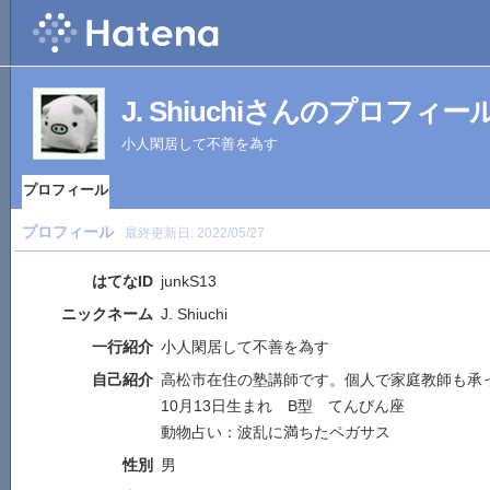
J. Shiuchiさんのプロフィー
小人閑居して不善を為す
プロフィール
プロフィール
最終更新日:
2022/05/27
はてなID
junkS13
ニックネーム
J. Shiuchi
一行紹介
小人閑居して不善を為す
自己紹介
高松市在住の塾講師です。個人で家庭教師も承
10月13日生まれ B型 てんびん座
動物占い：波乱に満ちたペガサス
性別
男