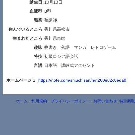
誕生日
10月13日
血液型
B型
職業
塾講師
住んでいるところ
香川県高松市
生まれたところ
香川県東端
趣味
物書き 落語 マンガ レトロゲーム
特技
初級ロシア語会話
言語
日本語 讃岐式アクセント
ホームページ 1
https://note.com/shiuchisan/n/n260e82c0eda8
ホーム
-
利用規約
-
プライバシーポリシー
-
お問い合わせ
-
特定商取