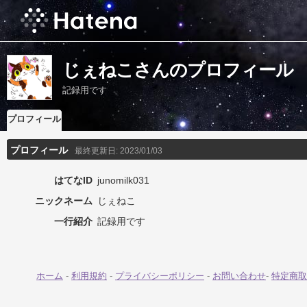
じぇねこさんのプロフィール
記録用です
プロフィール
プロフィール
最終更新日:
2023/01/03
はてなID
junomilk031
ニックネーム
じぇねこ
一行紹介
記録用です
ホーム
-
利用規約
-
プライバシーポリシー
-
お問い合わせ
-
特定商取