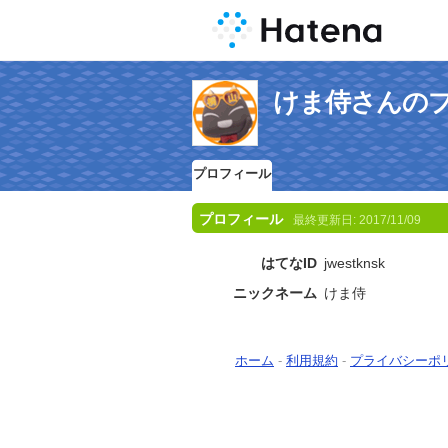
けま侍さんの
プロフィール
プロフィール
最終更新日:
2017/11/09
はてなID
jwestknsk
ニックネーム
けま侍
ホーム
-
利用規約
-
プライバシーポ