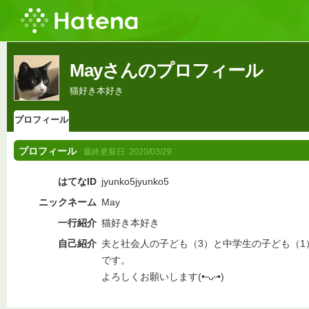
Mayさんのプロフィール
猫好き本好き
プロフィール
プロフィール
最終更新日:
2020/03/29
はてなID
jyunko5jyunko5
ニックネーム
May
一行紹介
猫好き本好き
自己紹介
夫と社会人の子ども（3）と中学生の子ども（1
です。
よろしくお願いします(•ᵕᴗᵕ•)