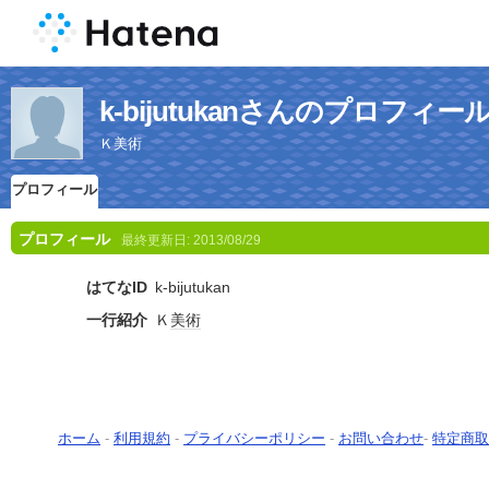
k-bijutukanさんのプロフィー
Ｋ美術
プロフィール
プロフィール
最終更新日:
2013/08/29
はてなID
k-bijutukan
一行紹介
Ｋ
美術
ホーム
-
利用規約
-
プライバシーポリシー
-
お問い合わせ
-
特定商取