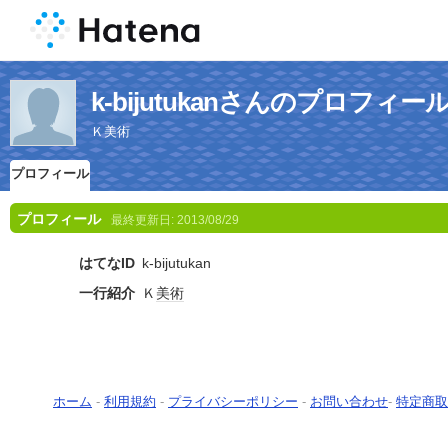
k-bijutukanさんのプロフィー
Ｋ美術
プロフィール
プロフィール
最終更新日:
2013/08/29
はてなID
k-bijutukan
一行紹介
Ｋ
美術
ホーム
-
利用規約
-
プライバシーポリシー
-
お問い合わせ
-
特定商取