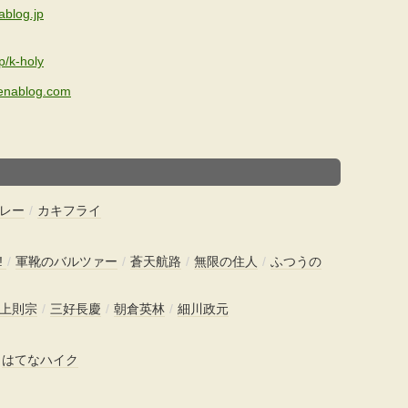
ablog.jp
p/k-holy
tenablog.com
レー
/
カキフライ
!
/
軍靴のバルツァー
/
蒼天航路
/
無限の住人
/
ふつうの
上則宗
/
三好長慶
/
朝倉英林
/
細川政元
/
はてなハイク