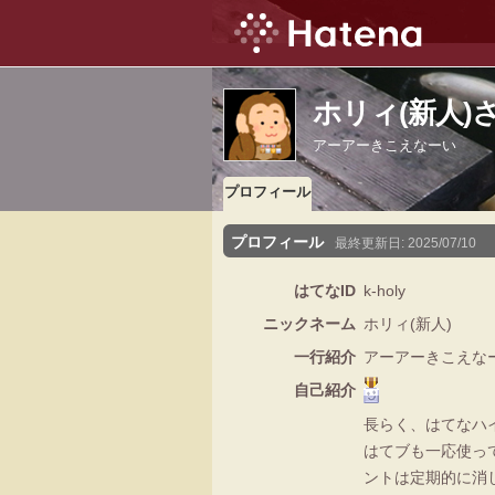
ホリィ(新人)
アーアーきこえなーい
プロフィール
プロフィール
最終更新日:
2025/07/10
はてなID
k-holy
ニックネーム
ホリィ(新人)
一行紹介
アーアーきこえな
自己紹介
長らく、はてなハ
はてブも一応使っ
ントは定期的に消