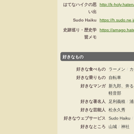
はてなハイクの思
http://k-holy.haten
い出
Sudo Haiku
https://h.sudo.ne.j
史跡巡り・歴史学
https://amago.ha
習メモ
好きなもの
好きな食べもの
ラーメン
/
カ
好きな乗りもの
自転車
好きなマンガ
新九郎、奔る
軽音部
好きな著名人
足利義稙
/
浦
好きな芸能人
松永久秀
好きなウェブサービス
Sudo Haiku
好きなところ
山城
/
神社