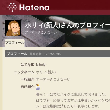
ホリィ(新人)さんのプロフィ
アーアーきこえなーい
プロフィール
プロフィール
最終更新日:
2025/07/10
はてなID
k-holy
ニックネーム
ホリィ(新人)
一行紹介
アーアーきこえなーい
自己紹介
長らく、はてなハイクに生息しておりました。
はてブも一応使ってますが仕事使いがメインな
ントは定期的に消したり非表示にします。