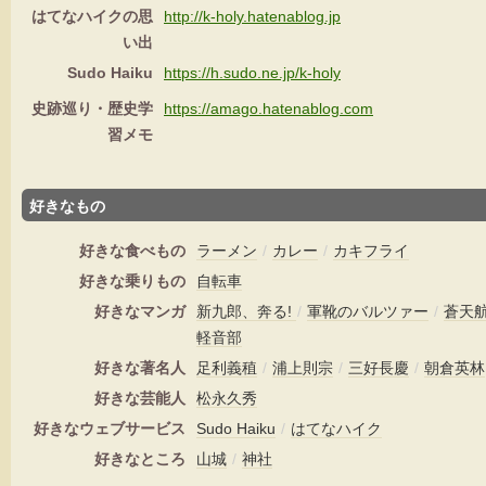
はてなハイクの思
http://k-holy.hatenablog.jp
い出
Sudo Haiku
https://h.sudo.ne.jp/k-holy
史跡巡り・歴史学
https://amago.hatenablog.com
習メモ
好きなもの
好きな食べもの
ラーメン
/
カレー
/
カキフライ
好きな乗りもの
自転車
好きなマンガ
新九郎、奔る!
/
軍靴のバルツァー
/
蒼天
軽音部
好きな著名人
足利義稙
/
浦上則宗
/
三好長慶
/
朝倉英林
好きな芸能人
松永久秀
好きなウェブサービス
Sudo Haiku
/
はてなハイク
好きなところ
山城
/
神社