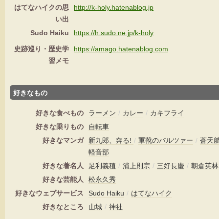
はてなハイクの思
http://k-holy.hatenablog.jp
い出
Sudo Haiku
https://h.sudo.ne.jp/k-holy
史跡巡り・歴史学
https://amago.hatenablog.com
習メモ
好きなもの
好きな食べもの
ラーメン
/
カレー
/
カキフライ
好きな乗りもの
自転車
好きなマンガ
新九郎、奔る!
/
軍靴のバルツァー
/
蒼天
軽音部
好きな著名人
足利義稙
/
浦上則宗
/
三好長慶
/
朝倉英林
好きな芸能人
松永久秀
好きなウェブサービス
Sudo Haiku
/
はてなハイク
好きなところ
山城
/
神社