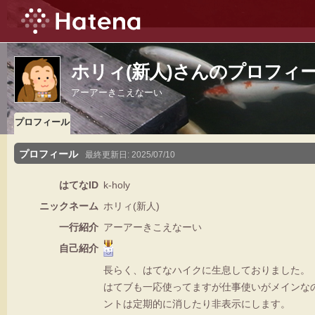
ホリィ(新人)さんのプロフィ
アーアーきこえなーい
プロフィール
プロフィール
最終更新日:
2025/07/10
はてなID
k-holy
ニックネーム
ホリィ(新人)
一行紹介
アーアーきこえなーい
自己紹介
長らく、はてなハイクに生息しておりました。
はてブも一応使ってますが仕事使いがメインな
ントは定期的に消したり非表示にします。