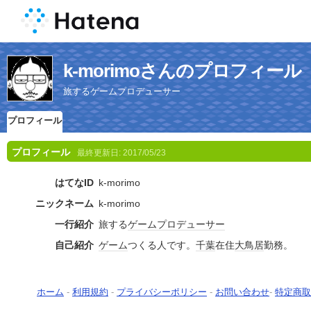
k-morimoさんのプロフィール
旅するゲームプロデューサー
プロフィール
プロフィール
最終更新日:
2017/05/23
はてなID
k-morimo
ニックネーム
k-morimo
一行紹介
旅する
ゲーム
プロデューサー
自己紹介
ゲーム
つくる人です。
千葉
在住
大鳥居
勤務。
ホーム
-
利用規約
-
プライバシーポリシー
-
お問い合わせ
-
特定商取