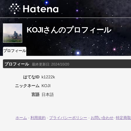
KOJIさんのプロフィール
プロフィール
プロフィール
最終更新日:
2024/10/20
はてなID
k1222k
ニックネーム
KOJI
言語
日本語
ホーム
-
利用規約
-
プライバシーポリシー
-
お問い合わせ
-
特定商取