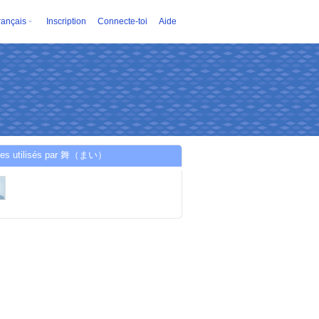
rançais
Inscription
Connecte-toi
Aide
ces utilisés par 舞（まい）