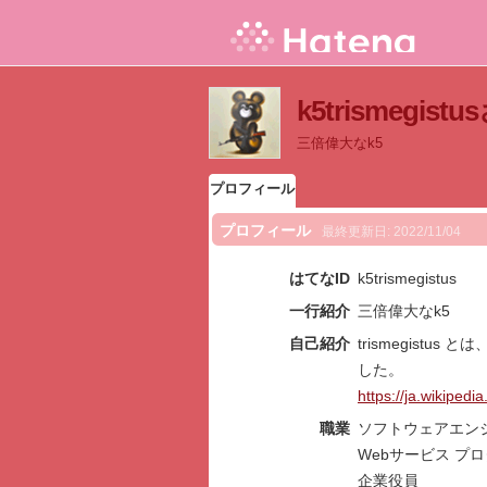
k5trismegi
三倍偉大なk5
プロフィール
プロフィール
最終更新日:
2022/11/04
はてなID
k5trismegistus
一行紹介
三倍偉大なk5
自己紹介
trismegist
した。
https://ja.wi
職業
ソフトウェアエン
Webサービス プ
企業役員