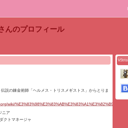
stusさんのプロフィール
k5t
us とは、伝説の錬金術師「ヘルメス・トリスメギストス」からとりま
kipedia.org/wiki/%E3%83%98%E3%83%AB%E3%83%A1%E3%82%
ジニア
ロダクトマネージャ