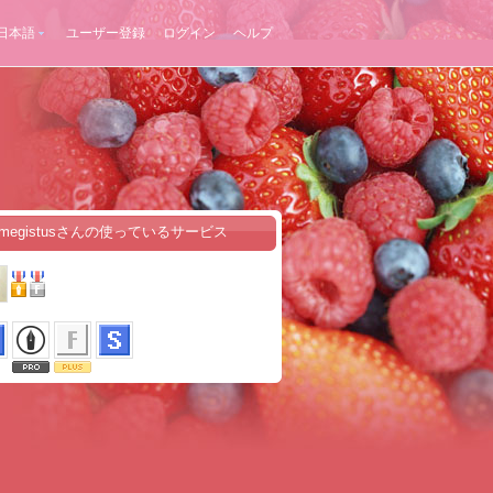
日本語
ユーザー登録
ログイン
ヘルプ
rismegistusさんの使っているサービス
B9%E3%83%BB%E3%83%88%E3%83%AA%E3%82%B9%E3%83%A1%E3%