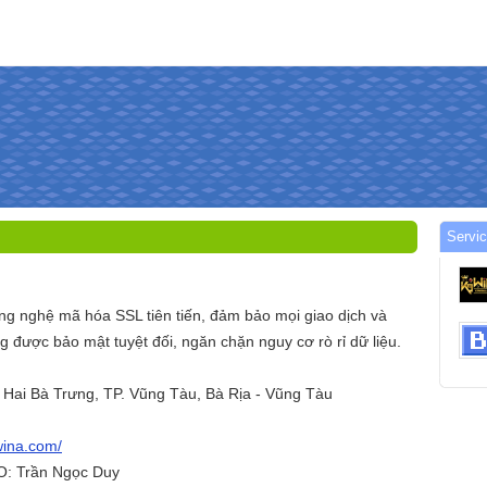
Servi
g nghệ mã hóa SSL tiên tiến, đảm bảo mọi giao dịch và
g được bảo mật tuyệt đối, ngăn chặn nguy cơ rò rỉ dữ liệu.
 Hai Bà Trưng, TP. Vũng Tàu, Bà Rịa - Vũng Tàu
wina.com/
O: Trần Ngọc Duy