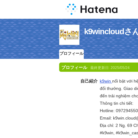
k9winclou
プロフィール
プロフィール
最終更新日:
2025/05/24
自己紹介
k9win
nổi bật với 
đổi thưởng. Giao di
đến trải nghiệm chơ
Thông tin chi tiết:
Hotline: 09729455
Email: k9win.clou
Địa chỉ: 2 Ng. 69 
#k9win, #k9win_ca