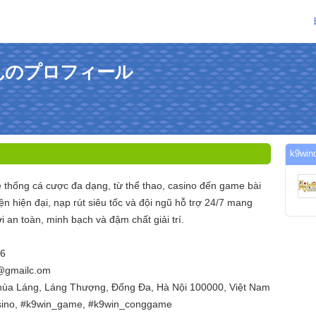
dさんのプロフィール
k9w
hệ thống cá cược đa dạng, từ thể thao, casino đến game bài
ện hiện đại, nạp rút siêu tốc và đội ngũ hỗ trợ 24/7 mang
i an toàn, minh bạch và đậm chất giải trí.
06
d@gmailc.om
Chùa Láng, Láng Thượng, Đống Đa, Hà Nội 100000, Việt Nam
sino, #k9win_game, #k9win_conggame