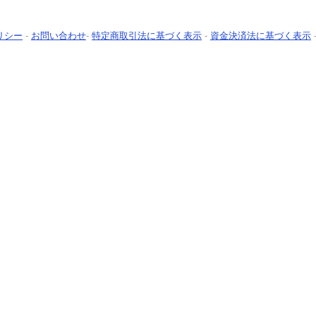
リシー
-
お問い合わせ
-
特定商取引法に基づく表示
-
資金決済法に基づく表示