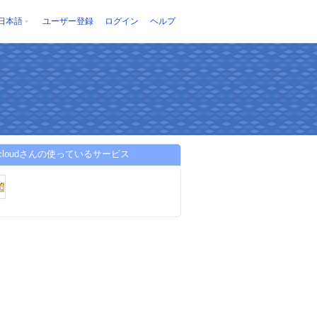
日本語
ユーザー登録
ログイン
ヘルプ
incloudさんの使っているサービス