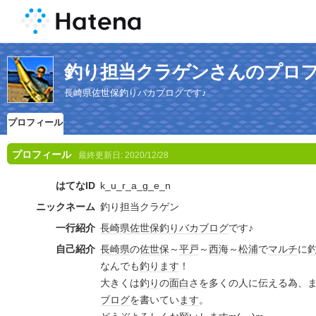
釣り担当クラゲンさんのプロ
長崎県佐世保釣りバカブログです♪
プロフィール
プロフィール
最終更新日:
2020/12/28
はてなID
k_u_r_a_g_e_n
ニックネーム
釣り担当クラゲン
一行紹介
長崎県
佐世保
釣りバカ
ブログ
です♪
自己紹介
長崎県
の
佐世保
～
平戸
～
西海
～
松浦
で
マルチ
に
なんでも
釣り
ます
！
大きくは
釣り
の
面白
さを多くの人に伝える為、
ブログ
を書いてい
ます
。