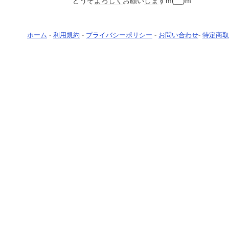
どうぞ
よろしく
お願い
しま
すm(__)m
ホーム
-
利用規約
-
プライバシーポリシー
-
お問い合わせ
-
特定商取