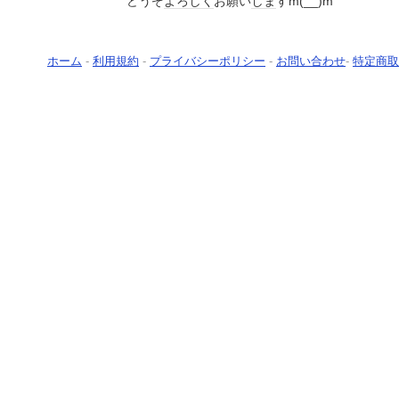
どうぞ
よろしく
お願い
しま
すm(__)m
ホーム
-
利用規約
-
プライバシーポリシー
-
お問い合わせ
-
特定商取