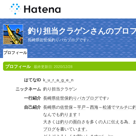
釣り担当クラゲンさんのプロ
長崎県佐世保釣りバカブログです♪
プロフィール
プロフィール
最終更新日:
2020/12/28
はてなID
k_u_r_a_g_e_n
ニックネーム
釣り担当クラゲン
一行紹介
長崎県
佐世保
釣りバカ
ブログ
です♪
自己紹介
長崎県
の
佐世保
～
平戸
～
西海
～
松浦
で
マルチ
に
なんでも
釣り
ます
！
大きくは
釣り
の
面白
さを多くの人に伝える為、
ブログ
を書いてい
ます
。