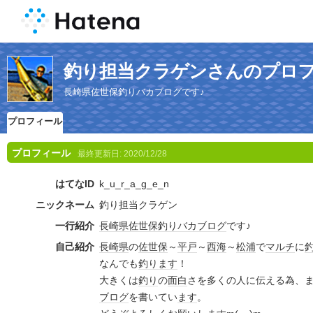
釣り担当クラゲンさんのプロ
長崎県佐世保釣りバカブログです♪
プロフィール
プロフィール
最終更新日:
2020/12/28
はてなID
k_u_r_a_g_e_n
ニックネーム
釣り担当クラゲン
一行紹介
長崎県
佐世保
釣りバカ
ブログ
です♪
自己紹介
長崎県
の
佐世保
～
平戸
～
西海
～
松浦
で
マルチ
に
なんでも
釣り
ます
！
大きくは
釣り
の
面白
さを多くの人に伝える為、
ブログ
を書いてい
ます
。