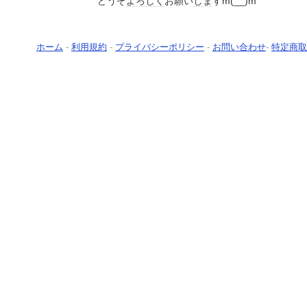
どうぞ
よろしく
お願い
しま
すm(__)m
ホーム
-
利用規約
-
プライバシーポリシー
-
お問い合わせ
-
特定商取