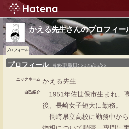
かえる先生さんのプロフィー
プロフィール
プロフィール
最終更新日:
2025/05/23
ニックネーム
かえる先生
自己紹介
1951年佐世保市生まれ、
後、長崎女子短大に勤務。
長崎県立高校に勤務中から
物相について調査。専門は