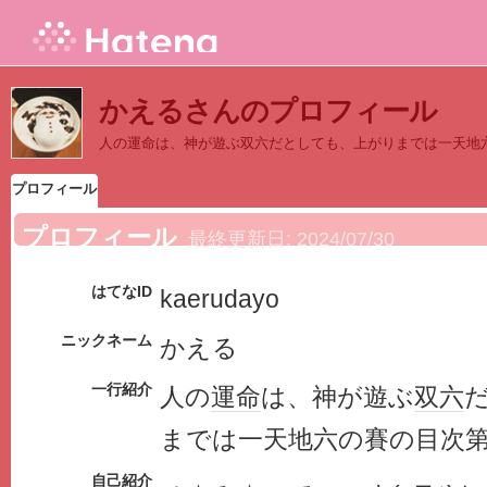
かえるさんのプロフィール
人の運命は、神が遊ぶ双六だとしても、上がりまでは一天地
プロフィール
プロフィール
最終更新日:
2024/07/30
はてなID
kaerudayo
ニックネーム
かえる
一行紹介
人の
運命
は、神が遊ぶ
双六
までは一天地六の賽の目次
自己紹介