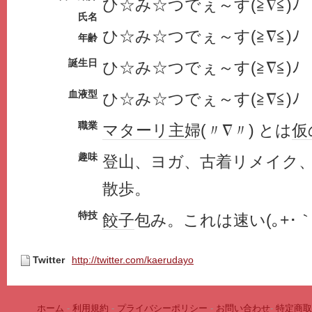
ひ☆み☆つでぇ～す(≧∇≦)ﾉ
氏名
ひ☆み☆つでぇ～す(≧∇≦)ﾉ
年齢
誕生日
ひ☆み☆つでぇ～す(≧∇≦)ﾉ
血液型
ひ☆み☆つでぇ～す(≧∇≦)ﾉ
職業
マターリ
主婦
(〃∇〃) とは
仮
趣味
登山、ヨガ、古着リメイク
散歩。
特技
餃子
包み。これは速い(｡+･｀ω･
Twitter
http://twitter.com/kaerudayo
ホーム
-
利用規約
-
プライバシーポリシー
-
お問い合わせ
-
特定商取