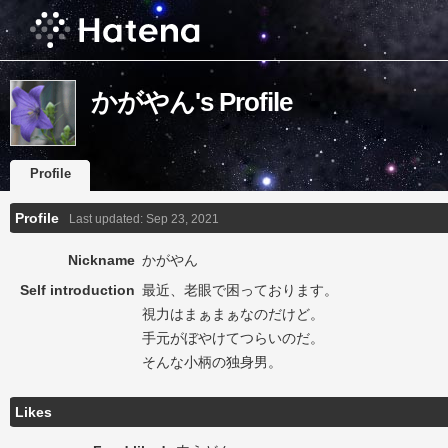
かがやん's Profile
Profile
Profile
Last updated:
Sep 23, 2021
Nickname
かがやん
Self introduction
最近、老眼で困っております。
視力はまぁまぁなのだけど。
手元がぼやけてつらいのだ。
そんな小柄の独身男。
Likes