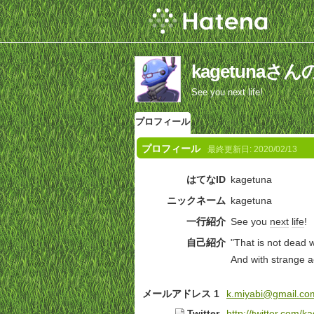
kagetuna
See you next life!
プロフィール
プロフィール
最終更新日:
2020/02/13
はてなID
kagetuna
ニックネーム
kagetuna
一行紹介
See you
next
life
!
自己紹介
"That is not dead
And with strange 
メールアドレス 1
k.miyabi@gmail.co
Twitter
http://twitter.com/k