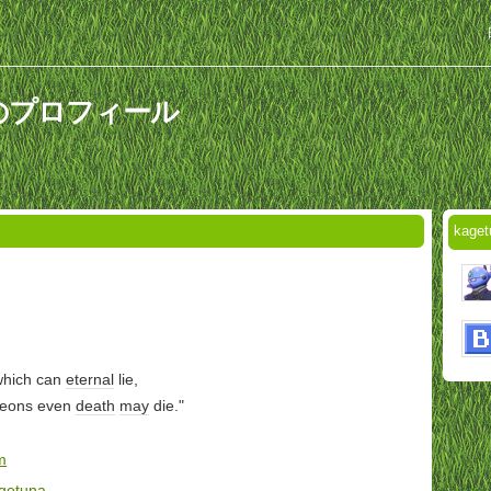
さんのプロフィール
kag
 which can
eternal
lie,
aeons even
death
may
die."
m
agetuna