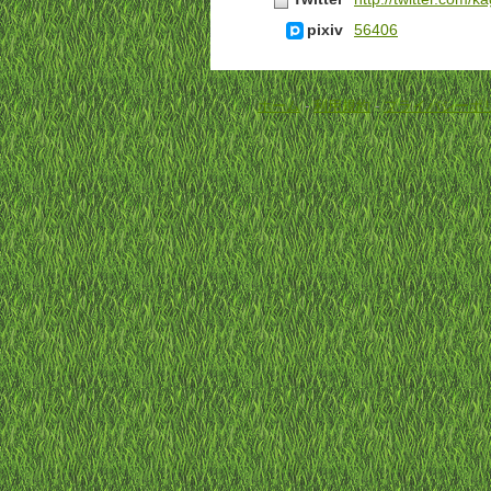
pixiv
56406
ホーム
-
利用規約
-
プライバシーポ