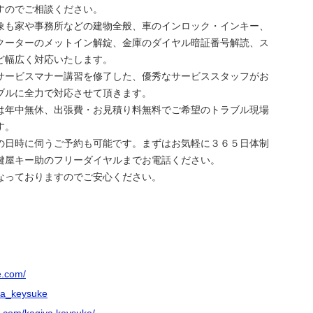
すのでご相談ください。
象も家や事務所などの建物全般、車のインロック・インキー、
クーターのメットイン解錠、金庫のダイヤル暗証番号解読、ス
ど幅広く対応いたします。
サービスマナー講習を修了した、優秀なサービススタッフがお
ブルに全力で対応させて頂きます。
は年中無休、出張費・お見積り料無料でご希望のトラブル現場
す。
の日時に伺うご予約も可能です。まずはお気軽に３６５日体制
鍵屋キー助のフリーダイヤルまでお電話ください。
なっておりますのでご安心ください。
e.com/
iya_keysuke