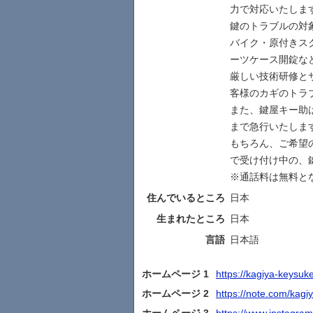
力で対応いたしま
鍵のトラブルの対
バイク・原付きス
ーツケース開錠な
厳しい技術研修と
客様のカギのトラ
また、鍵屋キー助
まで急行いたしま
もちろん、ご希望
で受け付け中の、
※通話料は無料と
住んでいるところ
日本
生まれたところ
日本
言語
日本語
ホームページ 1
https://kagiya-keysuk
ホームページ 2
https://note.com/kag