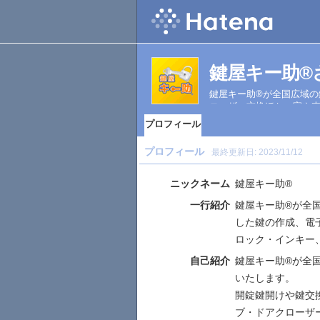
鍵屋キー助®
鍵屋キー助®が全国広域
ローザー交換ほか。家や
プロフィール
プロフィール
最終更新日:
2023/11/12
ニックネーム
鍵屋キー助®
一行紹介
鍵屋キー助®が全
した鍵の作成、電
ロック・インキー
自己紹介
鍵屋キー助®が全
いたします。
開錠鍵開けや鍵交
ブ・ドアクローザ