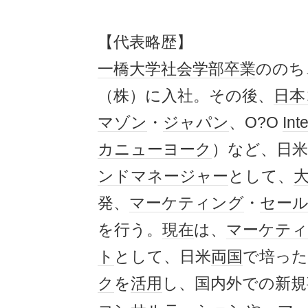
【代表略歴】
一橋大学
社会学部
卒業
ののち
（株）に入社。その後、
日本
マゾン
・
ジャパン
、O?O
Int
カ
ニューヨーク
）など、日米
ンド
マネージャー
として、
発、
マーケティング
・
セー
を行う。
現在
は、
マーケテ
ト
として、日米
両国
で培った
ク
を
活用
し、国内外での新規