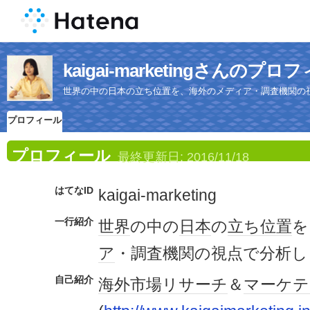
kaigai-marketingさんのプロ
世界の中の日本の立ち位置を、海外のメディア・調査機関の
プロフィール
プロフィール
最終更新日:
2016/11/18
はてなID
kaigai-marketing
一行紹介
世界
の中の
日本
の
立ち位置
を
ア
・調査機関の視点で分析し
自己紹介
海外市場
リサーチ
＆
マーケテ