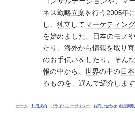
コンサル
テーションや、
マ
ネス
戦略
立案を行う
2005年
し、
独立
して
マーケティン
を始めました。
日本
のモノ
たり、
海外
から
情報
を取り寄
のお手伝いをしたり。そん
報
の中から、
世界
の中の
日本
るものを、選んで紹介しま
ホーム
-
利用規約
-
プライバシーポリシー
-
お問い合わせ
-
特定商取