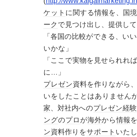
(
http://www.kaigaimarketing.in
ケット
に関する
情報
を、
国境
ーク
で見つけ出し、提供し
「各国の比較ができる、い
いかな」
「ここで実物を見せられれ
に…」
プレゼン
資料を作りながら
いをしたことはありません
家
、対社内への
プレゼン
経験
ング
の
プロ
が
海外
から
情報
ン
資料作りを
サポート
いた