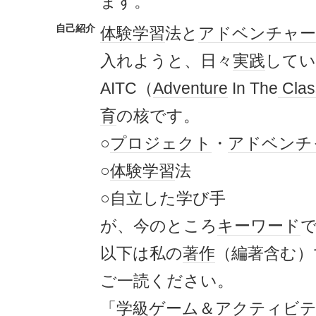
ます。
自己紹介
体験
学習
法と
アドベンチャー
入れようと、日々
実践
してい
AITC（
Adventure
In The
Clas
育
の核です。
○
プロジェクト
・
アドベンチ
○
体験
学習
法
○自立した学び手
が、今のところ
キーワード
以下は私の
著作
（編著含む）
ご一読ください。
「学級
ゲーム
＆
アクティ
ビ