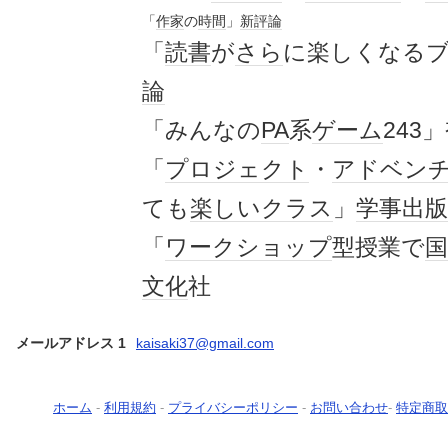
「
作家
の
時間
」
新評論
「
読書
が
さら
に楽しくなる
論
「みんなの
PA
系
ゲーム
243
「
プロジェクト
・
アドベン
ても
楽しい
クラス
」
学事
出版
「
ワークショップ
型授業で
国
文化
社
メールアドレス 1
kaisaki37@gmail.com
ホーム
-
利用規約
-
プライバシーポリシー
-
お問い合わせ
-
特定商取