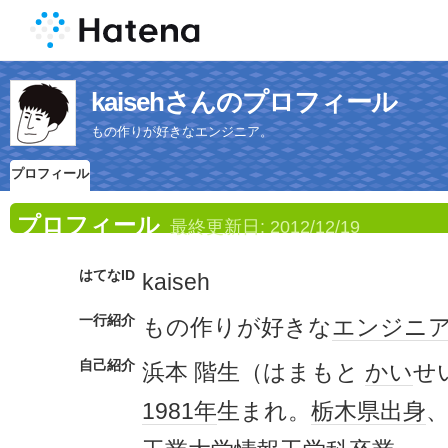
kaisehさんのプロフィール
もの作りが好きなエンジニア。
プロフィール
プロフィール
最終更新日:
2012/12/19
はてなID
kaiseh
一行紹介
もの作りが好きな
エンジニ
自己紹介
浜本 階生（はまもと
かい
せ
1981年
生まれ。
栃木県出身