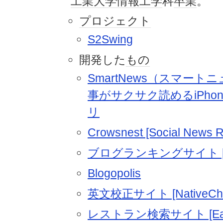
工業大学
情報工学
科
卒業
。
プロジェクト
S2Swing
開発した
もの
SmartNews（スマート
事がサクサク読めるiPho
リ
Crowsnest [Social News R
ブログランキングサイト [Top
Blogopolis
英文校正サイト [NativeChe
レストラン検索サイト [EatS