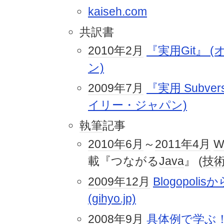
kaiseh.com
共訳書
2010年
2月
『実用Git』
ン)
2009年
7月
『実用 Subver
イリー・ジャパン)
執筆
記事
2010年
6月
～
2011年
4月
W
載『つながる
Java
』 (
技
2009年
12月
Blogopol
(gihyo.jp)
2008年
9月
具体例で学ぶ