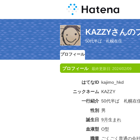
KAZZYさん
50代半ば 札幌在住
プロフィール
プロフィール
最終更新日:
2024/02/09
はてなID
kajimo_hkd
ニックネーム
KAZZY
一行紹介
50代半ば 札幌
性別
男
誕生日
9月
生
まれ
血液型
O型
職業
ごくごく
普通
の
会