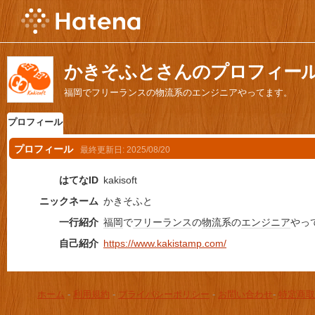
かきそふとさんのプロフィー
福岡でフリーランスの物流系のエンジニアやってます。
プロフィール
プロフィール
最終更新日:
2025/08/20
はてなID
kakisoft
ニックネーム
かきそふと
一行紹介
福岡
で
フリーランス
の
物流
系の
エンジニア
やっ
自己紹介
https://www.kakistamp.com/
ホーム
-
利用規約
-
プライバシーポリシー
-
お問い合わせ
-
特定商取