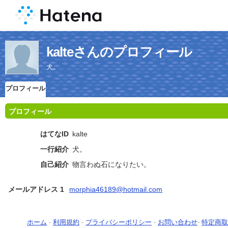
kalteさんのプロフィール
犬。
プロフィール
プロフィール
はてなID
kalte
一行紹介
犬。
自己紹介
物言わぬ石になりたい。
メールアドレス 1
morphia46189@hotmail.com
ホーム
-
利用規約
-
プライバシーポリシー
-
お問い合わせ
-
特定商取