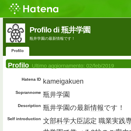
Profilo di 瓶井学園
瓶井学園の最新情報です！
Profilo
Profilo
Ultimo aggiornamento:
02/feb/2019
Hatena ID
kameigakuen
Soprannome
瓶井学園
Description
瓶井学園の最新
情報
です！
Self introduction
文部科学大臣
認定
職業
実践