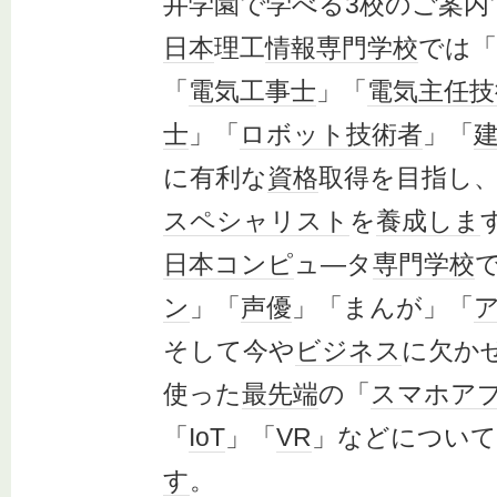
井学園で学べる3校のご案内
日本
理工
情報
専門学校
では「
「
電気工事士
」「
電気主任技
士
」「
ロボット
技術者
」「
に有利な
資格
取得を目指し
スペシャリスト
を
養成
しま
日本
コンピ
ュ―タ
専門学校
ン
」「
声優
」「まんが」「
そして今や
ビジネス
に欠か
使った
最先端
の「
スマホ
ア
「
IoT
」「
VR
」などについて
す
。