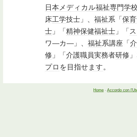
日本
メディカル
福祉
専門学
床
工学
技士」、
福祉
系「
保育
士
」「
精神保健福祉士
」「
ス
ワ―カ―」、
福祉
系講座「
介
修
」「
介護
職員
実務者
研修
」
プロ
を目指せ
ます
。
Home
-
Accordo con l'Ut