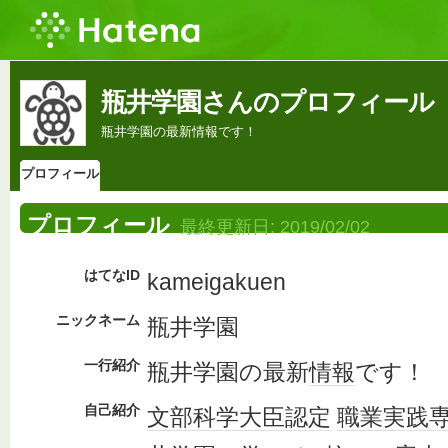
瓶井学園さんのプロフィール
瓶井学園の最新情報です！
プロフィール
プロフィール
最終更新日:
2019/02/02
はてなID
kameigakuen
ニックネーム
瓶井学園
一行紹介
瓶井学園の最新
情報
です！
自己紹介
文部科学大臣
認定
職業
実践