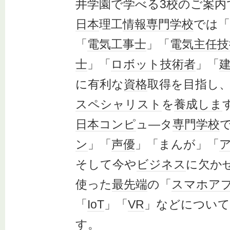
井学園で学べる3校のご案内
日本
理工
情報
専門学校
では「
「
電気工事士
」「
電気主任技
士
」「
ロボット
技術者
」「
に有利な
資格
取得を目指し
スペシャリスト
を
養成
しま
日本
コンピ
ュ―タ
専門学校
ン
」「
声優
」「まんが」「
そして今や
ビジネス
に欠か
使った
最先端
の「
スマホ
ア
「
IoT
」「
VR
」などについて
す
。