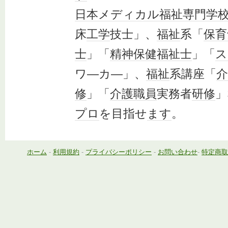
日本
メディカル
福祉
専門学
床
工学
技士」、
福祉
系「
保育
士
」「
精神保健福祉士
」「
ス
ワ―カ―」、
福祉
系講座「
介
修
」「
介護
職員
実務者
研修
」
プロ
を目指せ
ます
。
ホーム
-
利用規約
-
プライバシーポリシー
-
お問い合わせ
-
特定商取