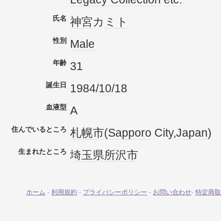
氏名
神宮
カ
ミト
性別
Male
年齢
31
誕生日
1984/
10
/18
血液型
A
住んでいるところ
札幌市
(
Sapporo
City,
Japan
)
生まれたところ
埼玉県
所沢市
ホーム
-
利用規約
-
プライバシーポリシー
-
お問い合わせ
-
特定商取