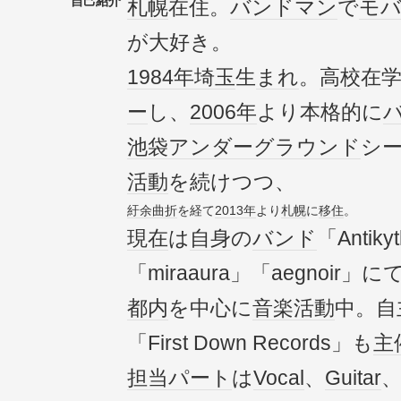
自己紹介
札幌
在住。
バンドマン
で
モ
が大好き。
1984年
埼玉
生
まれ
。
高校
在
ー
し、
2006年
より本格的に
池袋
アンダーグラウンド
シ
活動
を続けつつ、
紆余曲折
を経て
2013年
より
札幌
に
移住
。
現在
は
自身
の
バンド
「Antiky
「miraaura」「aegnoir」に
都内
を中心に
音楽活動
中。自
「First Down Records」も
主
担当
パート
は
Vocal
、
Guitar