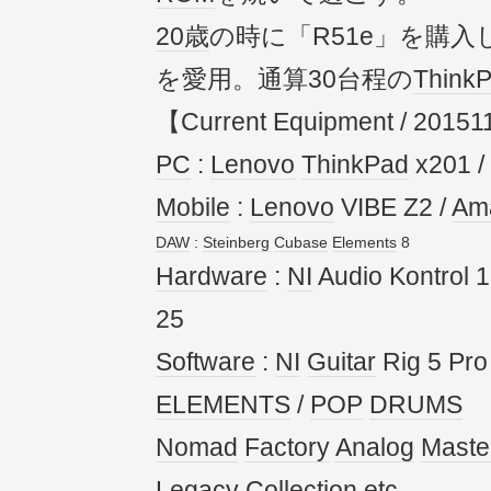
20歳
の時に「R51e」を購入
を愛用。通算30台程の
Think
【Current Equipment / 2015
PC
:
Lenovo
ThinkPad
x201 /
Mobile
:
Lenovo
VIBE Z2 /
Am
DAW
:
Steinberg
Cubase
Elements
8
Hardware
:
NI
Audio Kontrol 1
25
Software
:
NI
Guitar
Rig 5 Pr
ELEMENTS
/
POP
DRUMS
Nomad
Factory
Analog
Maste
Legacy Collection
etc.