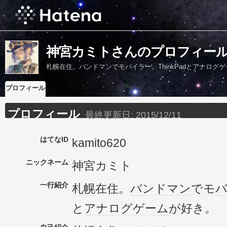
神宮カミトさんのプロフィー
札幌在住。バンドマンでモバイラー。ThinkPadとアナログ
プロフィール
プロフィール
最終更新日:
2015/12/11
はてなID
kamito620
ニックネーム
神宮カミト
一行紹介
札幌
在住。
バンドマン
で
モ
と
アナログゲーム
が好き。