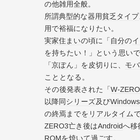
の他雑用
全般
。
所謂
典型的
な
器用貧乏
タイプ
用で裕福になりたい。
実家
住まい
の頃に「
自分
の
イ
を持ちたい！」という思い
「
京ぽん
」を皮切りに、
モバ
こととなる。
その後発表された「
W-ZERO
以降同
シリーズ
及び
Windows
の
終焉
までを
リアルタイム
ZERO3
亡き後は
Android
へ移行
ROM
を焼いて過ごす。