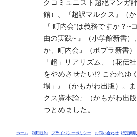
クコミュニスト超絶マンガ評
館）、『超訳マルクス』（か
『“町内会”は義務ですか？~
由の実践~ 』（小学館新書
か、町内会』（ポプラ新書）
「超」リアリズム』（花伝社
をやめさせたい!? こわれゆ
場」』（かもがわ出版）。ま
クス資本論』（かもがわ出版
つとめました。
ホーム
-
利用規約
-
プライバシーポリシー
-
お問い合わせ
-
特定商取