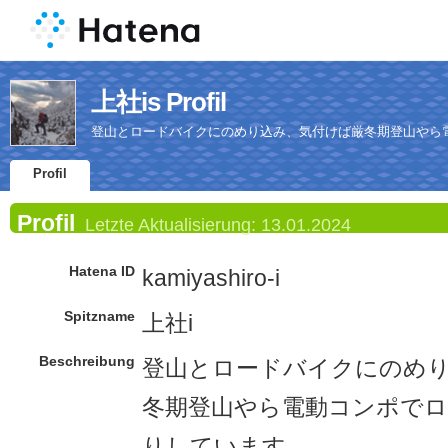
上社is Profil
登山とロードバイクにのめり込み、気付けば厳冬期登山やら
Profil
Profil
Letzte Aktualisierung:
13.01.2024
Hatena ID
kamiyashiro-i
Spitzname
上社i
Beschreibung
登山とロードバイクにのめ
冬期登山やら電動コンポで
りしています。