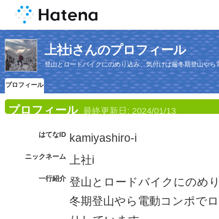
上社iさんのプロフィール
登山とロードバイクにのめり込み、気付けば厳冬期登山やら
プロフィール
プロフィール
最終更新日:
2024/01/13
はてなID
kamiyashiro-i
ニックネーム
上社i
一行紹介
登山とロードバイクにのめ
冬期登山やら電動コンポで