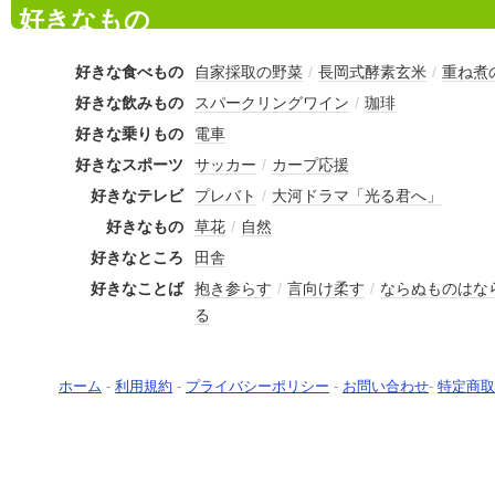
好きなもの
好きな食べもの
自家採取の野菜
/
長岡式酵素玄米
/
重ね煮
好きな飲みもの
スパークリングワイン
/
珈琲
好きな乗りもの
電車
好きなスポーツ
サッカー
/
カープ応援
好きなテレビ
プレバト
/
大河ドラマ「光る君へ」
好きなもの
草花
/
自然
好きなところ
田舎
好きなことば
抱き参らす
/
言向け柔す
/
ならぬものはな
る
ホーム
-
利用規約
-
プライバシーポリシー
-
お問い合わせ
-
特定商取