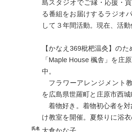
島スタジオでご縁・応援・貢
る番組をお届けするラジオ
して３年間活動。現在、活動
【かなえ369枇杷温灸】の
「Maple House 楓舎」を
中。
フラワーアレンジメント教
を広島県世羅町と庄原市西城
着物好き。着物初心者を対
け教室を開催。夏祭りに浴衣
氏名
大倉かな子