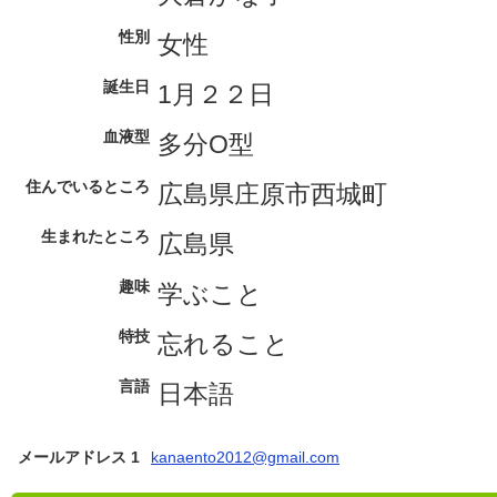
性別
女性
誕生日
1月２２日
血液型
多分O型
住んでいるところ
広島県庄原市西城町
生まれたところ
広島県
趣味
学ぶこと
特技
忘れること
言語
日本語
メールアドレス 1
kanaento2012@gmail.com