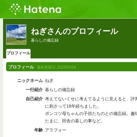
ねぎさんのプロフィール
暮らしの備忘録
プロフィール
プロフィール
最終更新日:
2025/04/16
ニックネーム
ねぎ
一行紹介
暮らしの備忘録
自己紹介
考えてないくせに考えてるように見えると、評
に刺さって18年経ちました。
ポンコツ母ちゃんの子供たちのとの備忘録。趣
たまに、田舎の暮しの事など。
年齢
アラフォー