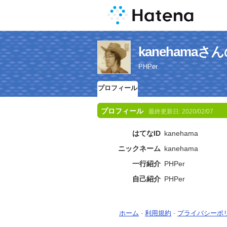
kanehama
PHPer
プロフィール
プロフィール
最終更新日:
2020/02/07
はてなID
kanehama
ニックネーム
kanehama
一行紹介
PHPer
自己紹介
PHPer
ホーム
-
利用規約
-
プライバシーポ