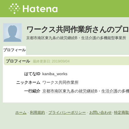
ワークス共同作業所さんのプ
京都市南区東九条の就労継続B・生活介護の多機能型事業所
プロフィール
プロフィール
最終更新日:
2019/09/04
はてなID
kaniba_works
ニックネーム
ワークス共同作業所
一行紹介
京都市南区
東九条
の
就労
継続
B・
生活介護
の多
ホーム
-
利用規約
-
プライバシーポリシー
-
お問い合わせ
-
特定商取